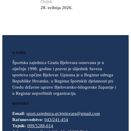
Osijek
28. svibnja 2026.
O NAMA
Športska zajednica Grada Bjelovara osnovana je u
siječnju 1998. godine i pravni je slijednik Saveza
sportova općine Bjelovar. Upisana je u Registar udruga
Republike Hrvatske, u Registar športskih djelatnosti pri
Uredu državne uprave Bjelovarsko-bilogorske županije i
u Registar neprofitnih organizacija.
KONTAKT
Email:
sport.zajednica.gr.bjelovara@gmail.com
Računovodstvo:
043/241-454
Tajnik:
099/5288-614