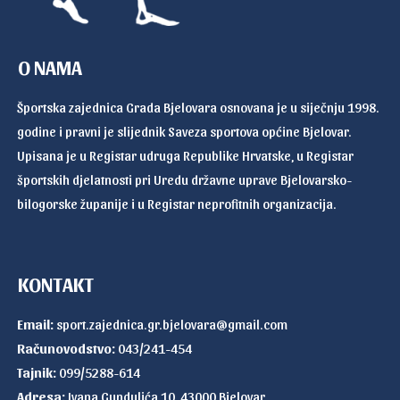
O NAMA
Športska zajednica Grada Bjelovara osnovana je u siječnju 1998.
godine i pravni je slijednik Saveza sportova općine Bjelovar.
Upisana je u Registar udruga Republike Hrvatske, u Registar
športskih djelatnosti pri Uredu državne uprave Bjelovarsko-
bilogorske županije i u Registar neprofitnih organizacija.
KONTAKT
Email:
sport.zajednica.gr.bjelovara@gmail.com
Računovodstvo:
043/241-454
Tajnik:
099/5288-614
Adresa:
Ivana Gundulića 10, 43000 Bjelovar