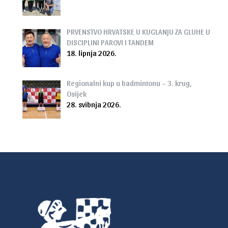
PRVENSTVO HRVATSKE U KUGLANJU ZA GLUHE U
DISCIPLINI PAROVI I TANDEM
18. lipnja 2026.
Regionalni kup u badmintonu – 3. krug,
Osijek
28. svibnja 2026.