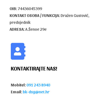
OIB:
74436045399
KONTAKT OSOBA / FUNKCIJA:
Dražen Gustović,
predsjednik
ADRESA:
A.Šenoe 29e
KONTAKTIRAJTE NAS!
Mobitel:
091 243 8940
Email:
bk-dsg@net.hr