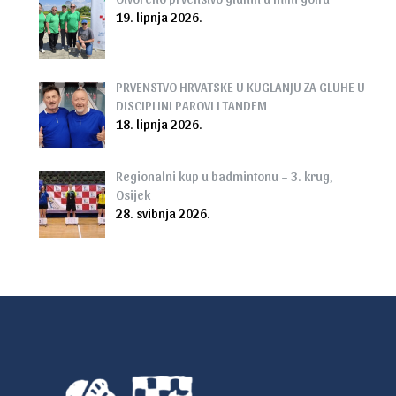
19. lipnja 2026.
PRVENSTVO HRVATSKE U KUGLANJU ZA GLUHE U
DISCIPLINI PAROVI I TANDEM
18. lipnja 2026.
Regionalni kup u badmintonu – 3. krug,
Osijek
28. svibnja 2026.