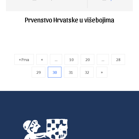
Prvenstvo Hrvatske u višebojima
« Prva
«
...
10
20
...
28
29
30
31
32
»