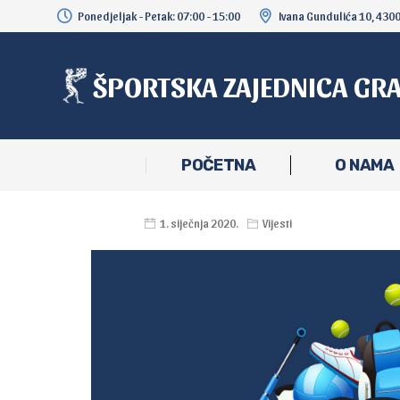
Ponedjeljak - Petak: 07:00 - 15:00
Ivana Gundulića 10, 430
ŠPORTSKA ZAJEDNICA GR
POČETNA
O NAMA
1. siječnja 2020.
Vijesti