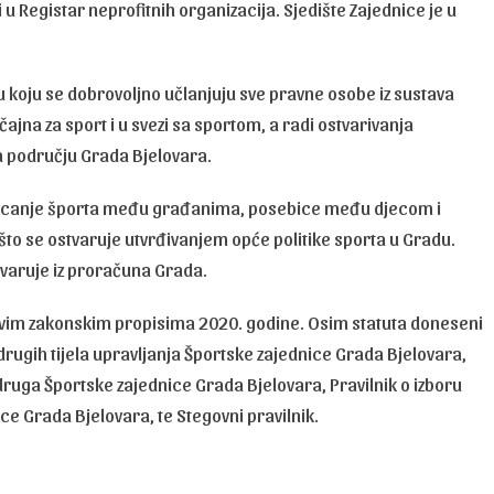
u Registar neprofitnih organizacija. Sjedište Zajednice je u
u koju se dobrovoljno učlanjuju sve pravne osobe iz sustava
čajna za sport i u svezi sa sportom, a radi ostvarivanja
a području Grada Bjelovara.
romicanje športa među građanima, posebice među djecom i
što se ostvaruje utvrđivanjem opće politike sporta u Gradu.
tvaruje iz proračuna Grada.
novim zakonskim propisima 2020. godine. Osim statuta doneseni
i drugih tijela upravljanja Športske zajednice Grada Bjelovara,
udruga Športske zajednice Grada Bjelovara, Pravilnik o izboru
e Grada Bjelovara, te Stegovni pravilnik.