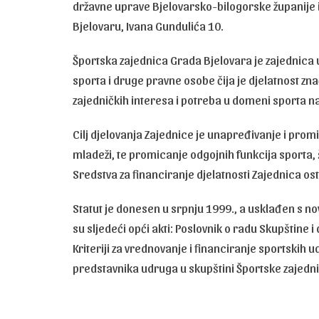
državne uprave Bjelovarsko-bilogorske županije i 
Bjelovaru, Ivana Gundulića 10.
Športska zajednica Grada Bjelovara je zajednica 
sporta i druge pravne osobe čija je djelatnost zna
zajedničkih interesa i potreba u domeni sporta n
Cilj djelovanja Zajednice je unapređivanje i p
mladeži, te promicanje odgojnih funkcija sporta, 
Sredstva za financiranje djelatnosti Zajednica os
Statut je donesen u srpnju 1999., a usklađen s 
su sljedeći opći akti: Poslovnik o radu Skupštine 
Kriteriji za vrednovanje i financiranje sportskih 
predstavnika udruga u skupštini Športske zajednic