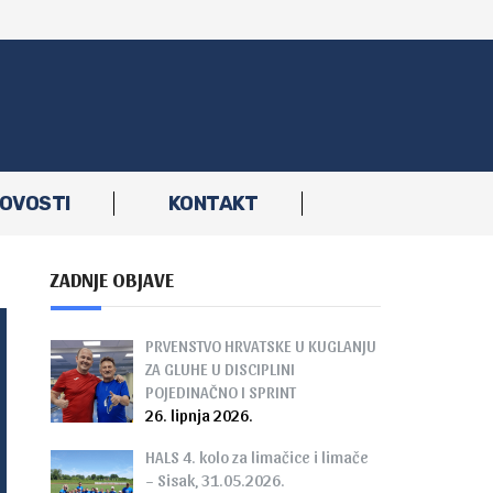
OVOSTI
KONTAKT
ZADNJE OBJAVE
PRVENSTVO HRVATSKE U KUGLANJU
ZA GLUHE U DISCIPLINI
POJEDINAČNO I SPRINT
26. lipnja 2026.
HALS 4. kolo za limačice i limače
– Sisak, 31.05.2026.