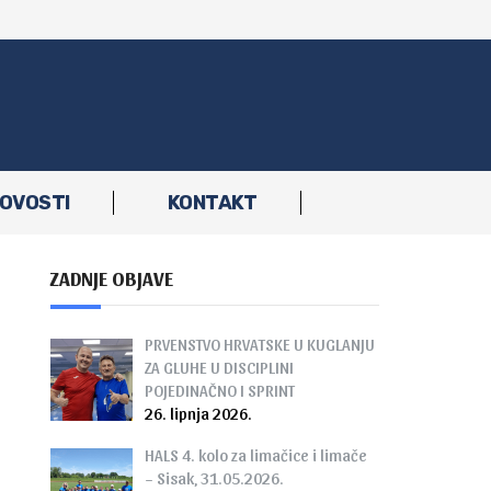
OVOSTI
KONTAKT
ZADNJE OBJAVE
PRVENSTVO HRVATSKE U KUGLANJU
ZA GLUHE U DISCIPLINI
POJEDINAČNO I SPRINT
26. lipnja 2026.
HALS 4. kolo za limačice i limače
– Sisak, 31.05.2026.