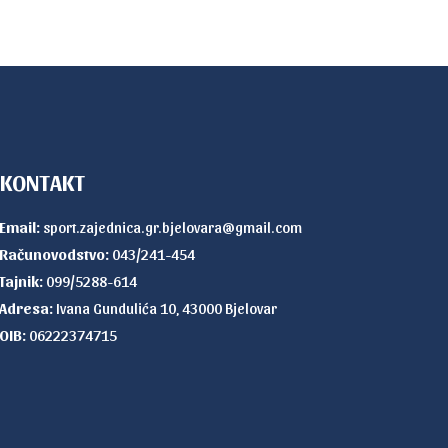
KONTAKT
Email:
sport.zajednica.gr.bjelovara@gmail.com
Računovodstvo:
043/241-454
Tajnik:
099/5288-614
Adresa:
Ivana Gundulića 10, 43000 Bjelovar
OIB:
06222374715