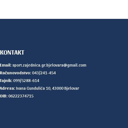
KONTAKT
Email:
sport.zajednica.gr.bjelovara@gmail.com
Računovodstvo:
043/241-454
Tajnik:
099/5288-614
Adresa:
Ivana Gundulića 10, 43000 Bjelovar
OIB:
06222374715