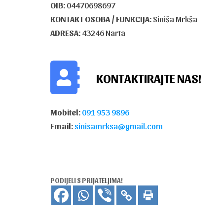
OIB:
04470698697
KONTAKT OSOBA / FUNKCIJA:
Siniša Mrkša
ADRESA:
43246 Narta
KONTAKTIRAJTE NAS!
Mobitel:
091 953 9896
Email:
sinisamrksa@gmail.com
PODIJELI S PRIJATELJIMA!