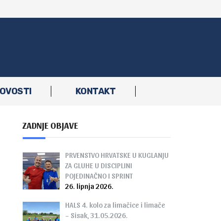
OVOSTI
KONTAKT
ZADNJE OBJAVE
PRVENSTVO HRVATSKE U KUGLANJU
ZA GLUHE U DISCIPLINI
POJEDINAČNO I SPRINT
26. lipnja 2026.
HALS 4. kolo za limačice i limače
– Sisak, 31.05.2026.