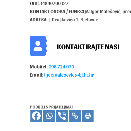
OIB:
34840700327
KONTAKT OSOBA / FUNKCIJA:
Igor Malešević, pre
ADRESA:
J. Draškovića 1, Bjelovar
KONTAKTIRAJTE NAS!
Mobitel:
098 724 079
Email:
igor.malesevic@bj.ht.hr
PODIJELI S PRIJATELJIMA!