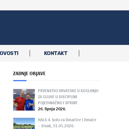
OVOSTI
KONTAKT
ZADNJE OBJAVE
PRVENSTVO HRVATSKE U KUGLANJU
ZA GLUHE U DISCIPLINI
POJEDINAČNO I SPRINT
26. lipnja 2026.
HALS 4. kolo za limačice i limače
– Sisak, 31.05.2026.