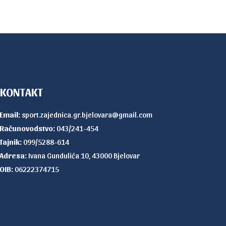
KONTAKT
Email:
sport.zajednica.gr.bjelovara@gmail.com
Računovodstvo:
043/241-454
Tajnik:
099/5288-614
Adresa:
Ivana Gundulića 10, 43000 Bjelovar
OIB:
06222374715