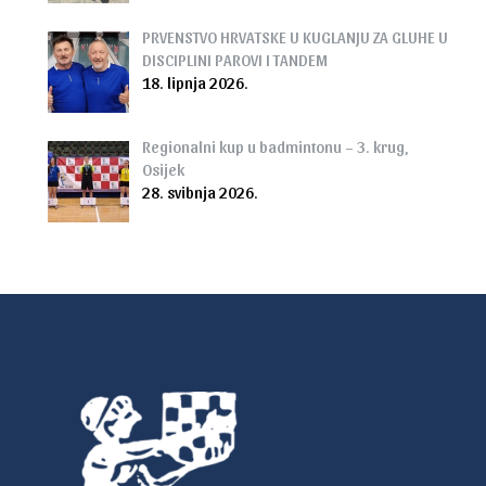
PRVENSTVO HRVATSKE U KUGLANJU ZA GLUHE U
DISCIPLINI PAROVI I TANDEM
18. lipnja 2026.
Regionalni kup u badmintonu – 3. krug,
Osijek
28. svibnja 2026.