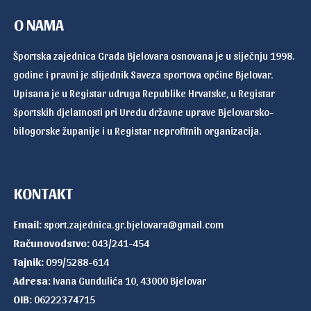
O NAMA
Športska zajednica Grada Bjelovara osnovana je u siječnju 1998.
godine i pravni je slijednik Saveza sportova općine Bjelovar.
Upisana je u Registar udruga Republike Hrvatske, u Registar
športskih djelatnosti pri Uredu državne uprave Bjelovarsko-
bilogorske županije i u Registar neprofitnih organizacija.
KONTAKT
Email:
sport.zajednica.gr.bjelovara@gmail.com
Računovodstvo:
043/241-454
Tajnik:
099/5288-614
Adresa:
Ivana Gundulića 10, 43000 Bjelovar
OIB:
06222374715