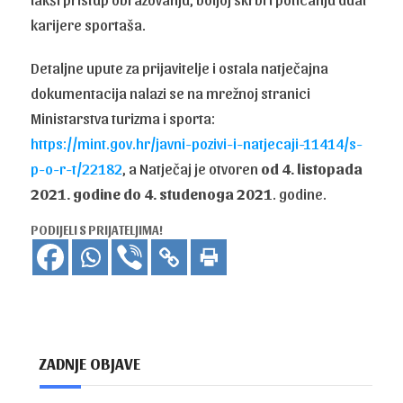
karijere sportaša.
Detaljne upute za prijavitelje i ostala natječajna
dokumentacija nalazi se na mrežnoj stranici
Ministarstva turizma i sporta:
https://mint.gov.hr/javni-pozivi-i-natjecaji-11414/s-
p-o-r-t/22182
, a Natječaj je otvoren
od 4. listopada
2021. godine do 4. studenoga 2021
. godine.
PODIJELI S PRIJATELJIMA!
ZADNJE OBJAVE