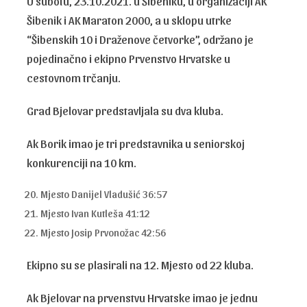
U subotu, 23.10.2021. u Šibeniku, u organizaciji AK
Šibenik i AK Maraton 2000, a u sklopu utrke
“Šibenskih 10 i Draženove četvorke”, održano je
pojedinačno i ekipno Prvenstvo Hrvatske u
cestovnom trčanju.
Grad Bjelovar predstavljala su dva kluba.
Ak Borik imao je tri predstavnika u seniorskoj
konkurenciji na 10 km.
Mjesto Danijel Vladušić 36:57
Mjesto Ivan Kutleša 41:12
Mjesto Josip Prvonožac 42:56
Ekipno su se plasirali na 12. Mjesto od 22 kluba.
Ak Bjelovar na prvenstvu Hrvatske imao je jednu