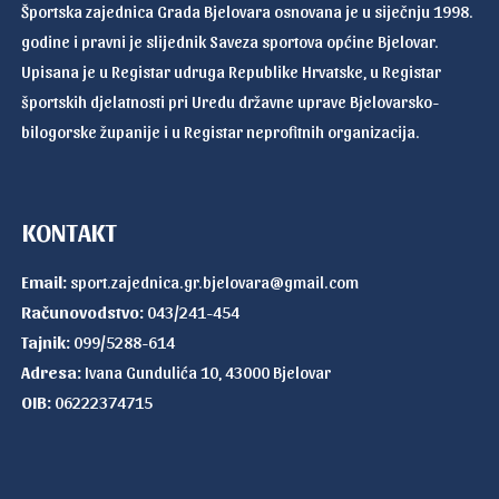
Športska zajednica Grada Bjelovara osnovana je u siječnju 1998.
godine i pravni je slijednik Saveza sportova općine Bjelovar.
Upisana je u Registar udruga Republike Hrvatske, u Registar
športskih djelatnosti pri Uredu državne uprave Bjelovarsko-
bilogorske županije i u Registar neprofitnih organizacija.
KONTAKT
Email:
sport.zajednica.gr.bjelovara@gmail.com
Računovodstvo:
043/241-454
Tajnik:
099/5288-614
Adresa:
Ivana Gundulića 10, 43000 Bjelovar
OIB:
06222374715