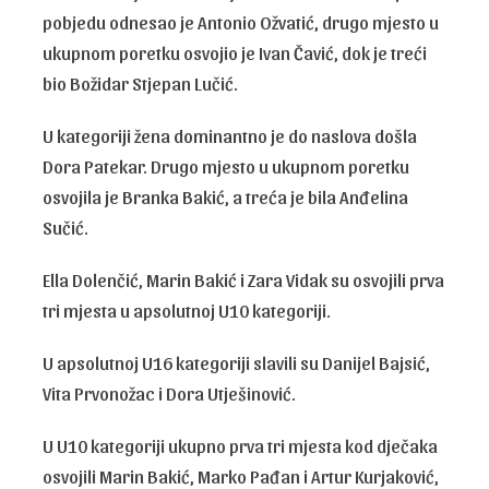
pobjedu odnesao je Antonio Ožvatić, drugo mjesto u
ukupnom poretku osvojio je Ivan Čavić, dok je treći
bio Božidar Stjepan Lučić.
U kategoriji žena dominantno je do naslova došla
Dora Patekar. Drugo mjesto u ukupnom poretku
osvojila je Branka Bakić, a treća je bila Anđelina
Sučić.
Ella Dolenčić, Marin Bakić i Zara Vidak su osvojili prva
tri mjesta u apsolutnoj U10 kategoriji.
U apsolutnoj U16 kategoriji slavili su Danijel Bajsić,
Vita Prvonožac i Dora Utješinović.
U U10 kategoriji ukupno prva tri mjesta kod dječaka
osvojili Marin Bakić, Marko Pađan i Artur Kurjaković,