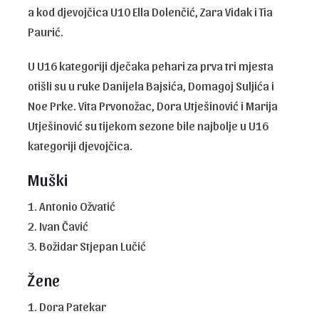
a kod djevojčica U10 Ella Dolenčić, Zara Vidak i Tia
Paurić.
U U16 kategoriji dječaka pehari za prva tri mjesta
otišli su u ruke Danijela Bajsića, Domagoj Suljića i
Noe Prke. Vita Prvonožac, Dora Utješinović i Marija
Utješinović su tijekom sezone bile najbolje u U16
kategoriji djevojčica.
Muški
1. Antonio Ožvatić
2. Ivan Čavić
3. Božidar Stjepan Lučić
Žene
1. Dora Patekar