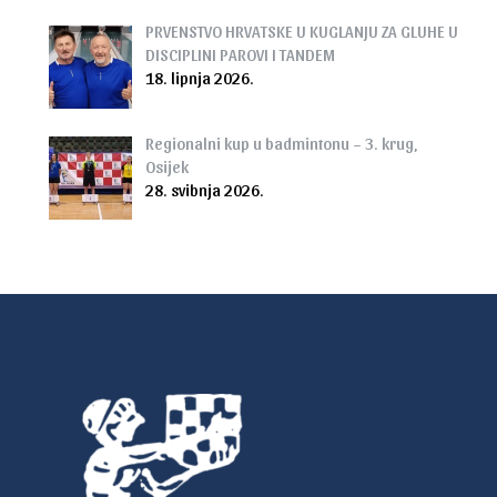
PRVENSTVO HRVATSKE U KUGLANJU ZA GLUHE U
DISCIPLINI PAROVI I TANDEM
18. lipnja 2026.
Regionalni kup u badmintonu – 3. krug,
Osijek
28. svibnja 2026.