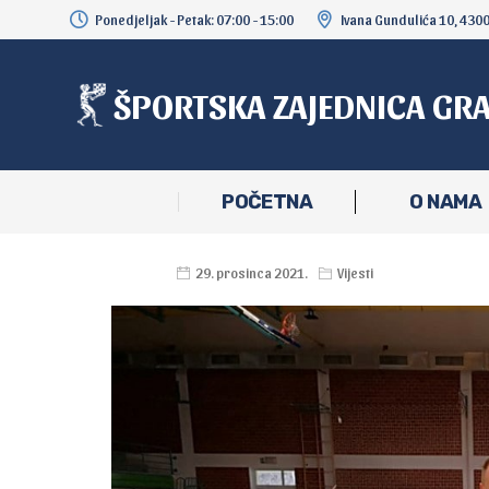
Ponedjeljak - Petak: 07:00 - 15:00
Ivana Gundulića 10, 430
ŠPORTSKA ZAJEDNICA GR
POČETNA
O NAMA
29. prosinca 2021.
Vijesti