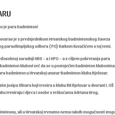
ARU
uo je para badminton!
azgovarao je s predsjednikom Hrvatskog badmintonskog Saveza
g paraolimpijskog odbora ( PO) Ratkom Kovačićem o toj temi.
đusobnoj suradnji HBS – a i HPO – a s ciljem pokretanja para
 badminton klubovi već da se u postojećim badminton klubovima
ara badminton u Hrvatskoj unutar Badminton kluba Bjelovar.
Josipa Slivara koji trenira u klubu BK Bjelovar u dvorani I. OŠ
ubu treniraju i djeca i osobe s teškoćama Adriana Krog,
badmintonu, ali u Hrvatskoj trenutno nema takvih mogućnosti stog