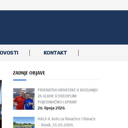
OVOSTI
KONTAKT
ZADNJE OBJAVE
PRVENSTVO HRVATSKE U KUGLANJU
ZA GLUHE U DISCIPLINI
POJEDINAČNO I SPRINT
26. lipnja 2026.
HALS 4. kolo za limačice i limače
– Sisak, 31.05.2026.