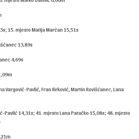
m
93s; 15. mjesto Matija Marčan 15,51s
višćanec 13,89s
ćanec 4,69s
31,09m
na Vargović-Pavlić, Fran Ileković, Martin Rovišćanec, Lana
ć-Pavlić 14,31s; 41. mjesto Lana Patačko 15,08s; 48. mjesto
s
1,21m