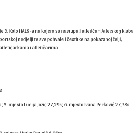
c
je 3. Kolo HALS-a na kojem su nastupali atletičari Atletskog klub
ortskoj nedjelji te sve pohvale i čestitke na pokazanoj želji,
atletičarkama i atletičarima
1s
 5. mjesto Lucija Jozić 27,29s; 6. mjesto Ivana Perković 27,38s
10. mjesto Matko Batinić 6,06m