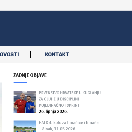
OVOSTI
KONTAKT
ZADNJE OBJAVE
PRVENSTVO HRVATSKE U KUGLANJU
ZA GLUHE U DISCIPLINI
POJEDINAČNO I SPRINT
26. lipnja 2026.
HALS 4. kolo za limačice i limače
– Sisak, 31.05.2026.