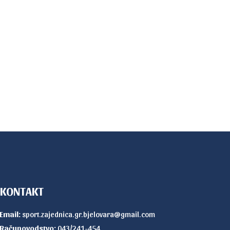
KONTAKT
Email:
sport.zajednica.gr.bjelovara@gmail.com
Računovodstvo:
043/241-454