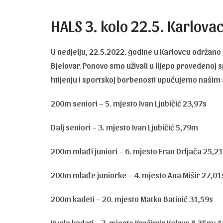
HALS 3. kolo 22.5. Karlova
U nedjelju, 22.5.2022. godine u Karlovcu održano 
Bjelovar. Ponovo smo uživali u lijepo provedenoj sp
htijenju i sportskoj borbenosti upućujemo našim 
200m seniori – 5. mjesto Ivan Ljubičić 23,97s
Dalj seniori – 3. mjesto Ivan Ljubičić 5,79m
200m mlađi juniori – 6. mjesto Fran Drljača 25,2
200m mlađe juniorke – 4. mjesto Ana Mišir 27,01s;
200m kadeti – 20. mjesto Matko Batinić 31,59s
Kugla kadeti – 7. mjesto Krešimir Kelava 8,35m; 