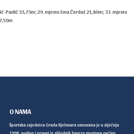
vić-Pavlić 33,73m; 29. mjesto Ema Čordaš 21,80m; 33. mjesto
17,50m
O NAMA
Športska zajednica Grada Bjelovara osnovana je u siječnju
1998. godine i pravni je slijednik Saveza sportova općine