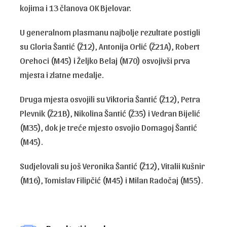
kojima i 13 članova OK Bjelovar.
U generalnom plasmanu najbolje rezultate postigli
su Gloria Šantić (Ž12), Antonija Orlić (Ž21A), Robert
Orehoci (M45) i Željko Belaj (M70) osvojivši prva
mjesta i zlatne medalje.
Druga mjesta osvojili su Viktoria Šantić (Ž12), Petra
Plevnik (Ž21B), Nikolina Šantić (Ž35) i Vedran Bijelić
(M35), dok je treće mjesto osvojio Domagoj Šantić
(M45).
Sudjelovali su još Veronika Šantić (Ž12), Vitalii Kušnir
(M16), Tomislav Filipčić (M45) i Milan Radočaj (M55).