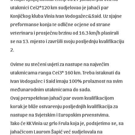
utakmici Cei2*120 km sudjelovao je jahaći par
Konjičkog kluba Vinia Ivan Vodogažec&Said. Uz sjajne
preformanse konja te odlične ocjene od strane
veterinara i prosječnu brzinu od 16.3 km/h plasirali
se na 13. mjesto i završili svoju posljednju kvalifikaciju
2.
Ovime su stečeni uvjeti za nastupe na najvećim
utakmicama ranga Cei3* 160 km. Treba istaknuti da
Ivan Vodogažec i Said imaju 100% prolaznost na svim
međunarodnim utakmicama do sada.
Ovaj perspektivan jahaći par ovom kvalifikacijom
korak je bliže ostvarenju posljednjih kvalifikacija za
nastupe na Svjetskim i Europskim prvenstvima.
Tako će KK Vinia uz grlo Frula koja je, podsjetimo se, sa
jahačicom Laurom Šapić već sudjelovala na