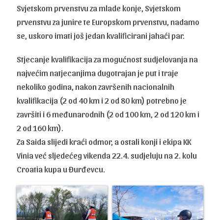
Svjetskom prvenstvu za mlade konje, Svjetskom
prvenstvu za junire te Europskom prvenstvu, nadamo
se, uskoro imati još jedan kvalificirani jahaći par.
Stjecanje kvalifikacija za mogućnost sudjelovanja na
najvećim natjecanjima dugotrajan je put i traje
nekoliko godina, nakon završenih nacionalnih
kvalifikacija (2 od 40 km i 2 od 80 km) potrebno je
završiti i 6 međunarodnih (2 od 100 km, 2 od 120 km i
2 od 160 km).
Za Saida slijedi kraći odmor, a ostali konji i ekipa KK
Vinia već sljedećeg vikenda 22.4. sudjeluju na 2. kolu
Croatia kupa u Đurđevcu.