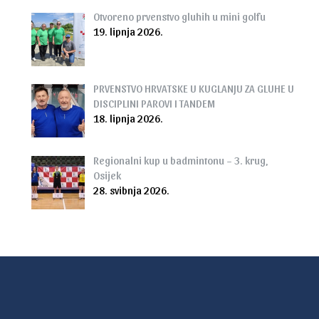
Otvoreno prvenstvo gluhih u mini golfu
19. lipnja 2026.
PRVENSTVO HRVATSKE U KUGLANJU ZA GLUHE U
DISCIPLINI PAROVI I TANDEM
18. lipnja 2026.
Regionalni kup u badmintonu – 3. krug,
Osijek
28. svibnja 2026.