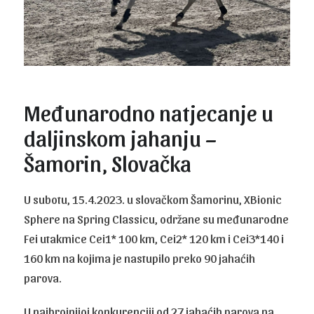
Međunarodno natjecanje u
daljinskom jahanju –
Šamorin, Slovačka
U subotu, 15.4.2023. u slovačkom Šamorinu, XBionic
Sphere na Spring Classicu, održane su međunarodne
Fei utakmice Cei1* 100 km, Cei2* 120 km i Cei3*140 i
160 km na kojima je nastupilo preko 90 jahaćih
parova.
U najbrojnijoj konkurenciji od 27 jahaćih parova na