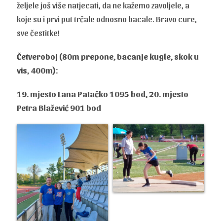
željele još više natjecati, da ne kažemo zavoljele, a
koje su i prvi put trčale odnosno bacale. Bravo cure,
sve čestitke!
Četveroboj (80m prepone, bacanje kugle, skok u
vis, 400m):
19. mjesto Lana Patačko 1095 bod, 20. mjesto
Petra Blažević 901 bod