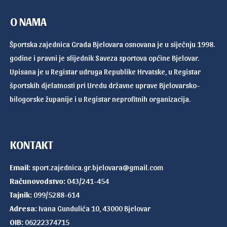
O NAMA
Športska zajednica Grada Bjelovara osnovana je u siječnju 1998.
godine i pravni je slijednik Saveza sportova općine Bjelovar.
Upisana je u Registar udruga Republike Hrvatske, u Registar
športskih djelatnosti pri Uredu državne uprave Bjelovarsko-
bilogorske županije i u Registar neprofitnih organizacija.
KONTAKT
Email:
sport.zajednica.gr.bjelovara@gmail.com
Računovodstvo:
043/241-454
Tajnik:
099/5288-614
Adresa:
Ivana Gundulića 10, 43000 Bjelovar
OIB:
06222374715