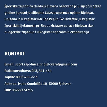
Športska zajednica Grada Bjelovara osnovana je u siječnju 1998.
godine i pravni je slijednik Saveza sportova općine Bjelovar.
Upisana je u Registar udruga Republike Hrvatske, u Registar
športskih djelatnosti pri Uredu državne uprave Bjelovarsko-
bilogorske županije i u Registar neprofitnih organizacija.
KONTAKT
Email:
sport.zajednica.gr.bjelovara@gmail.com
Računovodstvo:
043/241-454
Tajnik:
099/5288-614
Adresa:
Ivana Gundulića 10, 43000 Bjelovar
OIB:
06222374715