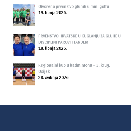
Otvoreno prvenstvo gluhih u mini golfu
19. lipnja 2026.
PRVENSTVO HRVATSKE U KUGLANJU ZA GLUHE U
DISCIPLINI PAROVI I TANDEM
18. lipnja 2026.
Regionalni kup u badmintonu – 3. krug,
Osijek
28. svibnja 2026.