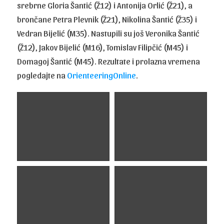
srebrne Gloria Šantić (Ž12) i Antonija Orlić (Ž21), a
brončane Petra Plevnik (Ž21), Nikolina Šantić (Ž35) i
Vedran Bijelić (M35). Nastupili su još Veronika Šantić
(Ž12), Jakov Bijelić (M16), Tomislav Filipčić (M45) i
Domagoj Šantić (M45). Rezultate i prolazna vremena
pogledajte na
OrienteeringOnline
.