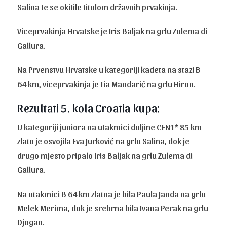
Salina te se okitile titulom državnih prvakinja.
Viceprvakinja Hrvatske je Iris Baljak na grlu Zulema di
Gallura.
Na Prvenstvu Hrvatske u kategoriji kadeta na stazi B
64 km, viceprvakinja je Tia Mandarić na grlu Hiron.
Rezultati 5. kola Croatia kupa:
U kategoriji juniora na utakmici duljine CEN1* 85 km
zlato je osvojila Eva Jurković na grlu Salina, dok je
drugo mjesto pripalo Iris Baljak na grlu Zulema di
Gallura.
Na utakmici B 64 km zlatna je bila Paula Janda na grlu
Melek Merima, dok je srebrna bila Ivana Perak na grlu
Djogan.