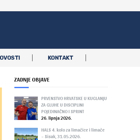
OVOSTI
KONTAKT
ZADNJE OBJAVE
PRVENSTVO HRVATSKE U KUGLANJU
ZA GLUHE U DISCIPLINI
POJEDINAČNO I SPRINT
26. lipnja 2026.
HALS 4. kolo za limačice i limače
– Sisak, 31.05.2026.