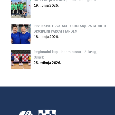
19. lipnja 2026.
PRVENSTVO HRVATSKE U KUGLANJU ZA GLUHE U
DISCIPLINI PAROVI I TANDEM
18. lipnja 2026.
Regionalni kup u badmintonu – 3. krug,
Osijek
28. svibnja 2026.