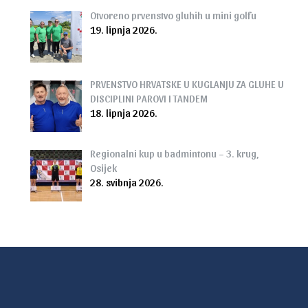
Otvoreno prvenstvo gluhih u mini golfu
19. lipnja 2026.
PRVENSTVO HRVATSKE U KUGLANJU ZA GLUHE U
DISCIPLINI PAROVI I TANDEM
18. lipnja 2026.
Regionalni kup u badmintonu – 3. krug,
Osijek
28. svibnja 2026.