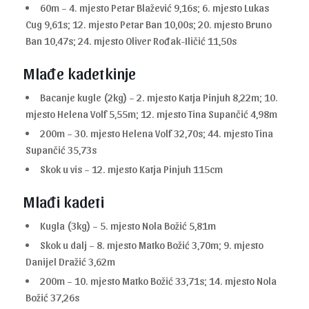
60m – 4. mjesto Petar Blažević 9,16s; 6. mjesto Lukas
Cug 9,61s; 12. mjesto Petar Ban 10,00s; 20. mjesto Bruno
Ban 10,47s; 24. mjesto Oliver Rođak-Iličić 11,50s
Mlađe kadetkinje
Bacanje kugle (2kg) – 2. mjesto Katja Pinjuh 8,22m; 10.
mjesto Helena Volf 5,55m; 12. mjesto Tina Supančić 4,98m
200m – 30. mjesto Helena Volf 32,70s; 44. mjesto Tina
Supančić 35,73s
Skok u vis – 12. mjesto Katja Pinjuh 115cm
Mlađi kadeti
Kugla (3kg) – 5. mjesto Nola Božić 5,81m
Skok u dalj – 8. mjesto Matko Božić 3,70m; 9. mjesto
Danijel Dražić 3,62m
200m – 10. mjesto Matko Božić 33,71s; 14. mjesto Nola
Božić 37,26s