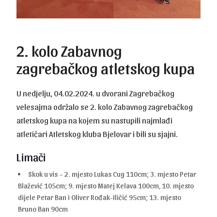
2. kolo Zabavnog
zagrebačkog atletskog kupa
U nedjelju, 04.02.2024. u dvorani Zagrebačkog
velesajma održalo se 2. kolo Zabavnog zagrebačkog
atletskog kupa na kojem su nastupili najmlađi
atletičari Atletskog kluba Bjelovar i bili su sjajni.
Limači
Skok u vis – 2. mjesto Lukas Cug 110cm; 3. mjesto Petar
Blažević 105cm; 9. mjesto Matej Kelava 100cm, 10. mjesto
dijele Petar Ban i Oliver Rođak-Iličić 95cm; 13. mjesto
Bruno Ban 90cm