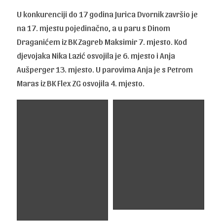
U konkurenciji do 17 godina Jurica Dvornik završio je
na 17. mjestu pojedinačno, a u paru s Dinom
Draganićem iz BK Zagreb Maksimir 7. mjesto. Kod
djevojaka Nika Lazić osvojila je 6. mjesto i Anja
Aušperger 13. mjesto. U parovima Anja je s Petrom
Maras iz BK Flex ZG osvojila 4. mjesto.
TIA DIJELI 1. MJESTO
TIA I LARA ČALOŠ
U PAROVIMA U
PAROVI, ZAGREB, 10.
UKUPNOM PORETKU
03. HK 1. KRUG
HK