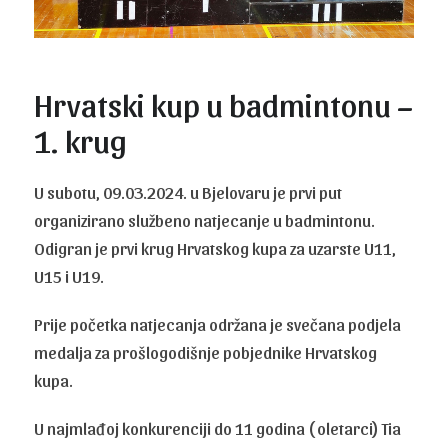
Hrvatski kup u badmintonu –
1. krug
U subotu, 09.03.2024. u Bjelovaru je prvi put
organizirano službeno natjecanje u badmintonu.
Odigran je prvi krug Hrvatskog kupa za uzarste U11,
U15 i U19.
Prije početka natjecanja održana je svečana podjela
medalja za prošlogodišnje pobjednike Hrvatskog
kupa.
U najmlađoj konkurenciji do 11 godina ( oletarci) Tia