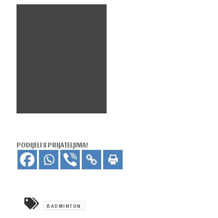
TIA RAKOVČAN 3
MJESTO (UKUPNI
POREDAK HK 2023.)
PODIJELI S PRIJATELJIMA!
BADMINTON