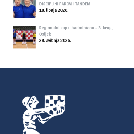
DISCIPLINI PAROVI I TANDEM
18. lipnja 2026.
Regionalni kup u badmintonu – 3. krug,
Osijek
28. svibnja 2026.