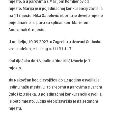
mjesto, a u parovima s Marijom Komljenović 5.
mjesto. Marija je u pojedinačnoj konkurenciji završila
na 11 mjestu. Nika Sabolović izborila je deveto mjesto
pojedinačno i u paru sa spličankom Marietom
Andramak 6. mjesto.
U nedjelju, 10.09.2023. u Zagrebu u dvorani Sutinska
vrela održan je 1. krug za U 13 i U 17.
Kod dječaka do 13 godina Dino Kilić izborio je 7.
mjesto.
Tia Rakovčan kod djevojčica do 13 godina osvojila je
jedinu našu medalju i to srebrnu u parovima s Larom
Čaloš iz Osijeka. U pojedinačnoj konkurenciji osvojila
je peto mjesto. Lucija Alebić završila je na sedmom
mjestu.