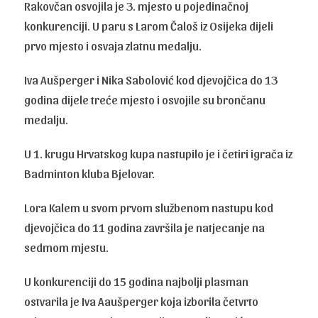
Rakovčan osvojila je 3. mjesto u pojedinačnoj
konkurenciji. U paru s Larom Čaloš iz Osijeka dijeli
prvo mjesto i osvaja zlatnu medalju.
Iva Aušperger i Nika Sabolović kod djevojčica do 13
godina dijele treće mjesto i osvojile su brončanu
medalju.
U 1. krugu Hrvatskog kupa nastupilo je i četiri igrača iz
Badminton kluba Bjelovar.
Lora Kalem u svom prvom službenom nastupu kod
djevojčica do 11 godina završila je natjecanje na
sedmom mjestu.
U konkurenciji do 15 godina najbolji plasman
ostvarila je Iva Aaušperger koja izborila četvrto