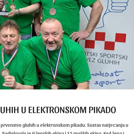
LUHIH U ELEKTRONSKOM PIKADO
 prvenstvo gluhih u elektronskom pikadu. Sustav natjecanja u
 Sudjelovalo je 9 ženskih ekipa i 11 muških ekipa. Kod žena i