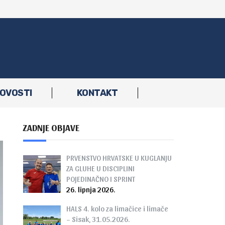
OVOSTI
KONTAKT
ZADNJE OBJAVE
PRVENSTVO HRVATSKE U KUGLANJU
ZA GLUHE U DISCIPLINI
POJEDINAČNO I SPRINT
26. lipnja 2026.
HALS 4. kolo za limačice i limače
– Sisak, 31.05.2026.