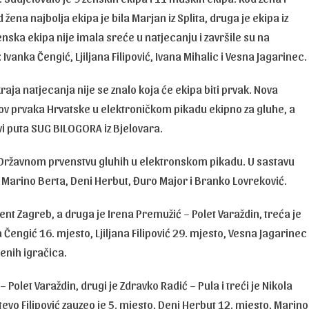
ena najbolja ekipa je bila Marjan iz Splita, druga je ekipa iz
ženska ekipa nije imala sreće u natjecanju i završile su na
vanka Čengić, Ljiljana Filipović, Ivana Mihalic i Vesna Jagarinec.
kraja natjecanja nije se znalo koja će ekipa biti prvak. Nova
slov prvaka Hrvatske u elektroničkom pikadu ekipno za gluhe, a
rvi puta SUG BILOGORA iz Bjelovara.
a Državnom prvenstvu gluhih u elektronskom pikadu. U sastavu
ić, Marino Berta, Deni Herbut, Đuro Major i Branko Lovreković.
ilent Zagreb, a druga je Irena Premužić – Polet Varaždin, treća je
Čengić 16. mjesto, Ljiljana Filipović 29. mjesto, Vesna Jagarinec
jenih igračica.
 Polet Varaždin, drugi je Zdravko Radić – Pula i treći je Nikola
evo Filipović zauzeo je 5. mjesto, Deni Herbut 12. mjesto, Marino