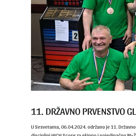
11. DRŽAVNO PRVENSTVO G
U Sesvetama, 06.04.2024. održano je 11. Državno
disciplini HIGH Score za ekipno i pojedinačno M+Ž.