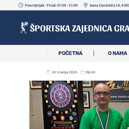
Ponedjeljak - Petak: 07:00 - 15:00
Ivana Gundulića 10, 430
ŠPORTSKA ZAJEDNICA GR
POČETNA
O NAMA
24. travnja 2024.
Vijesti