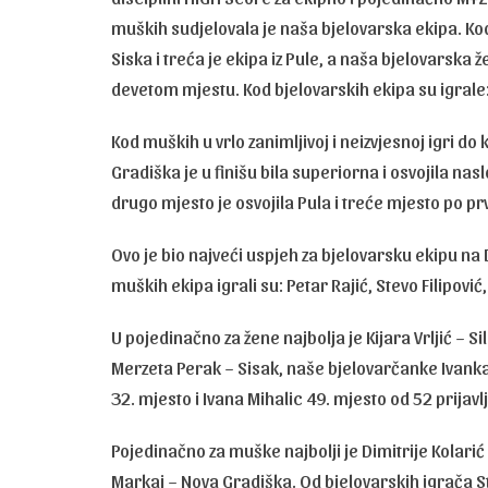
muških sudjelovala je naša bjelovarska ekipa. Kod ž
Siska i treća je ekipa iz Pule, a naša bjelovarska 
devetom mjestu. Kod bjelovarskih ekipa su igrale: I
Kod muških u vrlo zanimljivoj i neizvjesnoj igri do 
Gradiška je u finišu bila superiorna i osvojila na
drugo mjesto je osvojila Pula i treće mjesto po p
Ovo je bio najveći uspjeh za bjelovarsku ekipu n
muških ekipa igrali su: Petar Rajić, Stevo Filipov
U pojedinačno za žene najbolja je Kijara Vrljić – S
Merzeta Perak – Sisak, naše bjelovarčanke Ivanka 
32. mjesto i Ivana Mihalic 49. mjesto od 52 prijavl
Pojedinačno za muške najbolji je Dimitrije Kolarić –
Markaj – Nova Gradiška. Od bjelovarskih igrača St