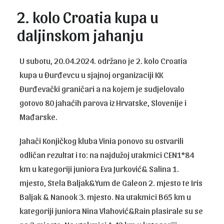
2. kolo Croatia kupa u
daljinskom jahanju
U subotu, 20.04.2024. održano je 2. kolo Croatia
kupa u Đurđevcu u sjajnoj organizaciji KK
Đurđevački graničari a na kojem je sudjelovalo
gotovo 80 jahaćih parova iz Hrvatske, Slovenije i
Mađarske.
Jahači Konjičkog kluba Vinia ponovo su ostvarili
odličan rezultat i to: na najdužoj utakmici CEN1*84
km u kategoriji juniora Eva Jurković& Salina 1.
mjesto, Stela Baljak&Yum de Galeon 2. mjesto te Iris
Baljak & Nanook 3. mjesto. Na utakmici B65 km u
kategoriji juniora Nina Vlahović&Rain plasirale su se