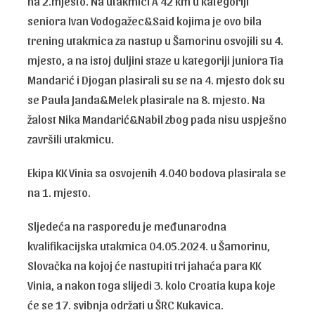
na 2.mjesto. Na utakmici A 42 km u kategoriji
seniora Ivan Vodogažec&Said kojima je ovo bila
trening utakmica za nastup u Šamorinu osvojili su 4.
mjesto, a na istoj duljini staze u kategoriji juniora Tia
Mandarić i Djogan plasirali su se na 4. mjesto dok su
se Paula Janda&Melek plasirale na 8. mjesto. Na
žalost Nika Mandarić&Nabil zbog pada nisu uspješno
završili utakmicu.
Ekipa KK Vinia sa osvojenih 4.040 bodova plasirala se
na 1. mjesto.
Sljedeća na rasporedu je međunarodna
kvalifikacijska utakmica 04.05.2024. u Šamorinu,
Slovačka na kojoj će nastupiti tri jahaća para KK
Vinia, a nakon toga slijedi 3. kolo Croatia kupa koje
će se 17. svibnja održati u ŠRC Kukavica.