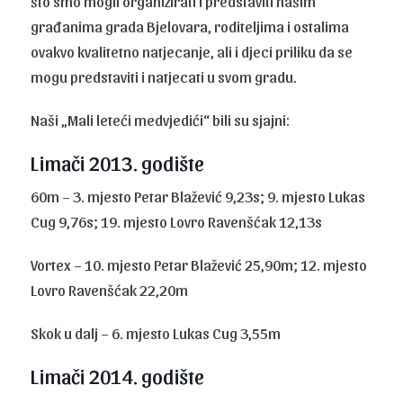
što smo mogli organizirati i predstaviti našim
građanima grada Bjelovara, roditeljima i ostalima
ovakvo kvalitetno natjecanje, ali i djeci priliku da se
mogu predstaviti i natjecati u svom gradu.
Naši „Mali leteći medvjedići“ bili su sjajni:
Limači 2013. godište
60m – 3. mjesto Petar Blažević 9,23s; 9. mjesto Lukas
Cug 9,76s; 19. mjesto Lovro Ravenšćak 12,13s
Vortex – 10. mjesto Petar Blažević 25,90m; 12. mjesto
Lovro Ravenšćak 22,20m
Skok u dalj – 6. mjesto Lukas Cug 3,55m
Limači 2014. godište