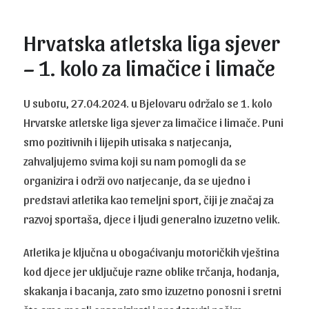
Hrvatska atletska liga sjever
– 1. kolo za limačice i limače
U subotu, 27.04.2024. u Bjelovaru održalo se 1. kolo
Hrvatske atletske liga sjever za limačice i limače. Puni
smo pozitivnih i lijepih utisaka s natjecanja,
zahvaljujemo svima koji su nam pomogli da se
organizira i održi ovo natjecanje, da se ujedno i
predstavi atletika kao temeljni sport, čiji je značaj za
razvoj sportaša, djece i ljudi generalno izuzetno velik.
Atletika je ključna u obogaćivanju motoričkih vještina
kod djece jer uključuje razne oblike trčanja, hodanja,
skakanja i bacanja, zato smo izuzetno ponosni i sretni