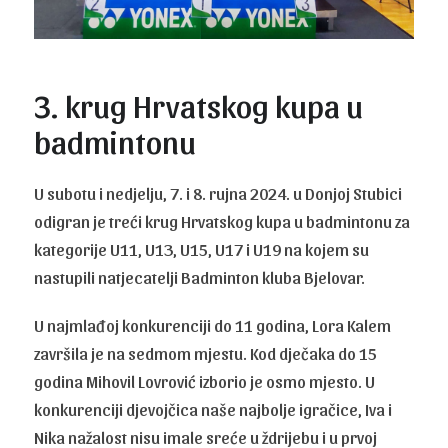
3. krug Hrvatskog kupa u
badmintonu
U subotu i nedjelju, 7. i 8. rujna 2024. u Donjoj Stubici
odigran je treći krug Hrvatskog kupa u badmintonu za
kategorije U11, U13, U15, U17 i U19 na kojem su
nastupili natjecatelji Badminton kluba Bjelovar.
U najmlađoj konkurenciji do 11 godina, Lora Kalem
završila je na sedmom mjestu. Kod dječaka do 15
godina Mihovil Lovrović izborio je osmo mjesto. U
konkurenciji djevojčica naše najbolje igračice, Iva i
Nika nažalost nisu imale sreće u ždrijebu i u prvoj