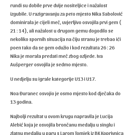
rundi su dobile prve dvije nositeljice i nažalost
izgubile. U razigravanju za peto mjesto Nika Sabolović
dominirala je cijeli meč, uvjerljivo osvojila prvi gem (
21 : 14 ), ali nažalost u drugom gemu dogodilo se
nekoliko spornih situacija na čiju stranu je trebao ići
poen tako da se gem odužio i kod rezultata 26 : 26
Nika je morala predati meč zbog ozljede. Iva
Aušperger osvojila je sedmo mjesto.
U nedjelju su igrale kategorije U13 i U17.
Noa Đuranec osvojio je osmo mjesto kod dječaka do
13 godina.
Najbolji rezultat u ovom krugu napravila je Lucija
Alebić koja je osvojila brončanu medalju u singlu i
zlatnu medalju u paru s Larom Tomjek iz BK Koprivnica