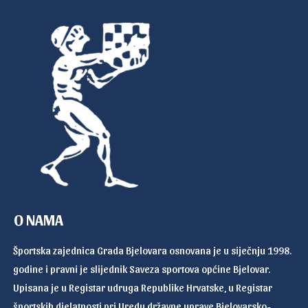
O NAMA
Športska zajednica Grada Bjelovara osnovana je u siječnju 1998.
godine i pravni je slijednik Saveza sportova općine Bjelovar.
Upisana je u Registar udruga Republike Hrvatske, u Registar
športskih djelatnosti pri Uredu državne uprave Bjelovarsko-