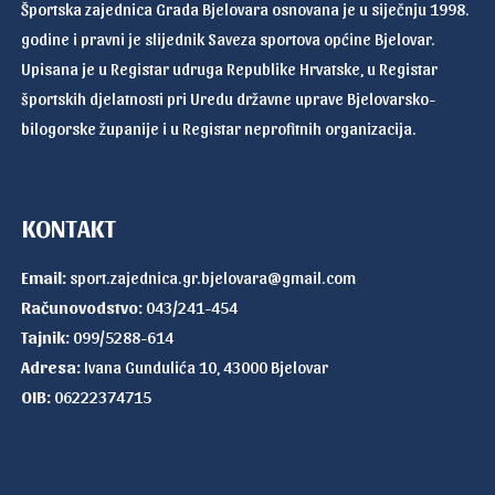
Športska zajednica Grada Bjelovara osnovana je u siječnju 1998.
godine i pravni je slijednik Saveza sportova općine Bjelovar.
Upisana je u Registar udruga Republike Hrvatske, u Registar
športskih djelatnosti pri Uredu državne uprave Bjelovarsko-
bilogorske županije i u Registar neprofitnih organizacija.
KONTAKT
Email:
sport.zajednica.gr.bjelovara@gmail.com
Računovodstvo:
043/241-454
Tajnik:
099/5288-614
Adresa:
Ivana Gundulića 10, 43000 Bjelovar
OIB:
06222374715