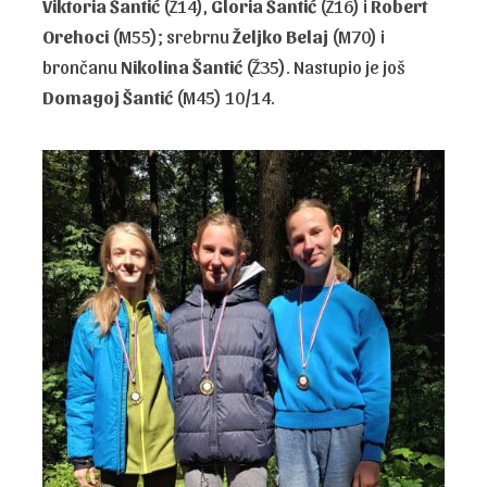
Viktoria Šantić
(Ž14),
Gloria Šantić
(Ž16) i
Robert
Orehoci
(M55); srebrnu
Željko Belaj
(M70) i
brončanu
Nikolina Šantić
(Ž35). Nastupio je još
Domagoj Šantić
(M45) 10/14.