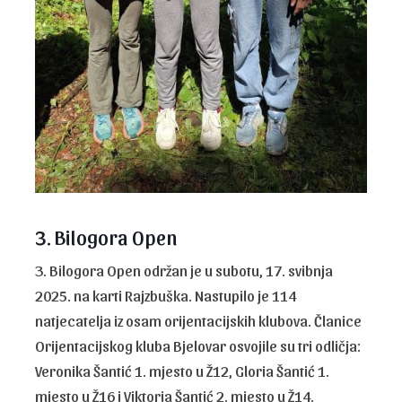
3. Bilogora Open
3. Bilogora Open održan je u subotu, 17. svibnja
2025. na karti Rajzbuška. Nastupilo je 114
natjecatelja iz osam orijentacijskih klubova. Članice
Orijentacijskog kluba Bjelovar osvojile su tri odličja:
Veronika Šantić 1. mjesto u Ž12, Gloria Šantić 1.
mjesto u Ž16 i Viktoria Šantić 2. mjesto u Ž14.