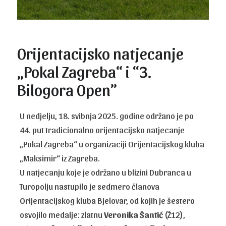
Orijentacijsko natjecanje
„Pokal Zagreba“ i “3.
Bilogora Open”
U nedjelju, 18. svibnja 2025. godine održano je po
44. put tradicionalno orijentacijsko natjecanje
„Pokal Zagreba“ u organizaciji Orijentacijskog kluba
„Maksimir“ iz Zagreba.
U natjecanju koje je održano u blizini Dubranca u
Turopolju nastupilo je sedmero članova
Orijentacijskog kluba Bjelovar, od kojih je šestero
osvojilo medalje: zlatnu
Veronika Šantić
(Ž12),