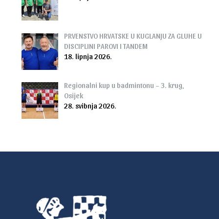
PRVENSTVO HRVATSKE U KUGLANJU ZA GLUHE U
DISCIPLINI PAROVI I TANDEM
18. lipnja 2026.
Regionalni kup u badmintonu – 3. krug,
Osijek
28. svibnja 2026.