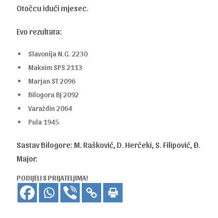
Otočcu idući mjesec.
Evo rezultata:
Slavonija N.G. 2230
Maksim SPS 2113
Marjan ST 2096
Bilogora BJ 2092
Varaždin 2064
Pula 1945
Sastav Bilogore: M. Rašković, D. Herčeki, S. Filipović, Đ.
Major.
PODIJELI S PRIJATELJIMA!