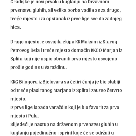
Gradiške je novi prvak u kuglanju na Državnom
prvenstvu gluhih, ali velika borba vodila se za drugo,
treće mjesto i za opstanak iz prve lige sve do zadnjeg
hica.
Drugo mjesto je osvojila ekipa KK Maksim iz Starog
Petrovog Sela i treće mjesto domaćin KKGO Marjan iz
Splita koji nije uspio obraniti prvo mjesto osvojeno
prošle godine u Varaždinu.
KKG Bilogora iz Bjelovara sa četiri čunja je bio slabiji
od treće plasiranog Marjana iz Splita i zauzeo četvrto
mjesto.
Iz prve lige ispada Varaždin koji je bio favorit za prvo
mjesto i Pula.
Slijedeći je nastup na državnom prvenstvu gluhih u
kuglanju pojedinačno i sprint koje će se održati u