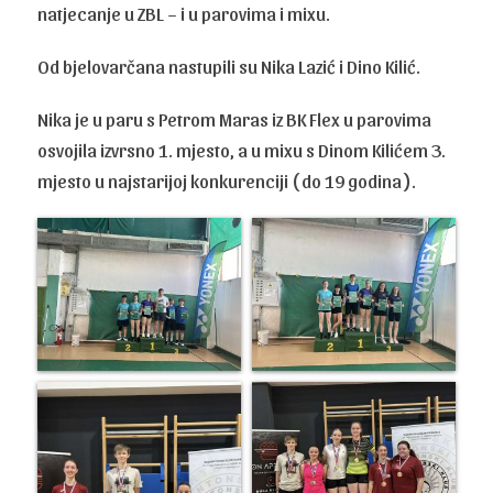
natjecanje u ZBL – i u parovima i mixu.
Od bjelovarčana nastupili su Nika Lazić i Dino Kilić.
Nika je u paru s Petrom Maras iz BK Flex u parovima
osvojila izvrsno 1. mjesto, a u mixu s Dinom Kilićem 3.
mjesto u najstarijoj konkurenciji ( do 19 godina ).