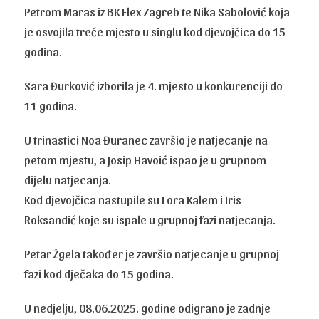
Petrom Maras iz BK Flex Zagreb te Nika Sabolović koja
je osvojila treće mjesto u singlu kod djevojčica do 15
godina.
Sara Đurković izborila je 4. mjesto u konkurenciji do
11 godina.
U trinastici Noa Đuranec završio je natjecanje na
petom mjestu, a Josip Havoić ispao je u grupnom
dijelu natjecanja.
Kod djevojčica nastupile su Lora Kalem i Iris
Roksandić koje su ispale u grupnoj fazi natjecanja.
Petar Žgela također je završio natjecanje u grupnoj
fazi kod dječaka do 15 godina.
U nedjelju, 08.06.2025. godine odigrano je zadnje