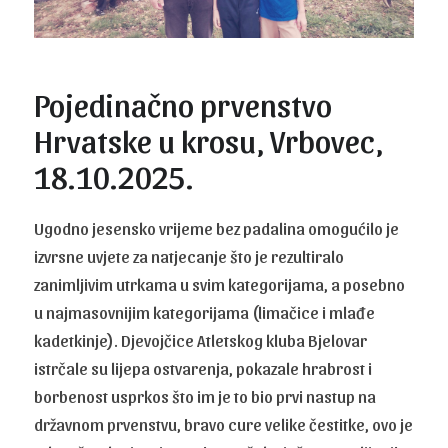
Pojedinačno prvenstvo
Hrvatske u krosu, Vrbovec,
18.10.2025.
Ugodno jesensko vrijeme bez padalina omogućilo je
izvrsne uvjete za natjecanje što je rezultiralo
zanimljivim utrkama u svim kategorijama, a posebno
u najmasovnijim kategorijama (limačice i mlađe
kadetkinje). Djevojčice Atletskog kluba Bjelovar
istrčale su lijepa ostvarenja, pokazale hrabrost i
borbenost usprkos što im je to bio prvi nastup na
državnom prvenstvu, bravo cure velike čestitke, ovo je