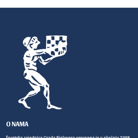
O NAMA
Športska zajednica Grada Bjelovara osnovana je u siječnju 1998.