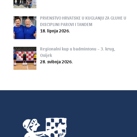
PRVENSTVO HRVATSKE U KUGLANJU ZA GLUHE U
DISCIPLINI PAROVI I TANDEM
18. lipnja 2026.
Regionalni kup u badmintonu – 3. krug,
Osijek
28. svibnja 2026.