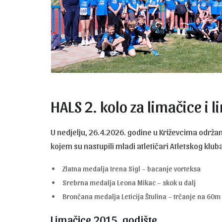
HALS 2. kolo za limačice i 
U nedjelju, 26.4.2026. godine u Križevcima održano
kojem su nastupili mladi atletičari Atletskog kluba
Zlatna medalja Irena Sigl – bacanje vorteksa
Srebrna medalja Leona Mikac – skok u dalj
Brončana medalja Leticija Štulina – trčanje na 60m
Limačice 2015. godište