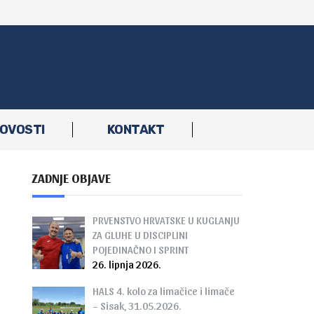
OVOSTI
KONTAKT
ZADNJE OBJAVE
PRVENSTVO HRVATSKE U KUGLANJU
ZA GLUHE U DISCIPLINI
POJEDINAČNO I SPRINT
26. lipnja 2026.
HALS 4. kolo za limačice i limače
– Sisak, 31.05.2026.