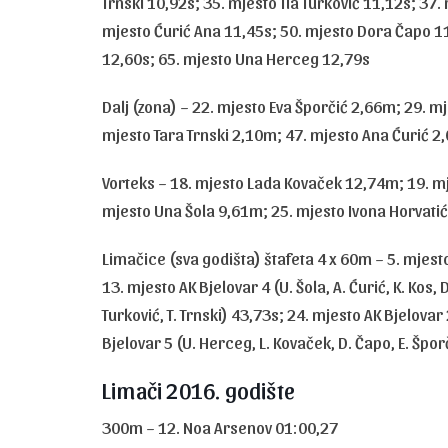
Trnski 10,92s; 35. mjesto Tia Turković 11,12s; 37.
mjesto Ćurić Ana 11,45s; 50. mjesto Dora Čapo 1
12,60s; 65. mjesto Una Herceg 12,79s
Dalj (zona) – 22. mjesto Eva Šporčić 2,66m; 29. m
mjesto Tara Trnski 2,10m; 47. mjesto Ana Ćurić 
Vorteks – 18. mjesto Lada Kovaček 12,74m; 19. m
mjesto Una Šola 9,61m; 25. mjesto Ivona Horvatić
Limačice (sva godišta) štafeta 4 x 60m – 5. mjesto 
13. mjesto AK Bjelovar 4 (U. Šola, A. Ćurić, K. Kos, D
Turković, T. Trnski) 43,73s; 24. mjesto AK Bjelovar 2
Bjelovar 5 (U. Herceg, L. Kovaček, D. Čapo, E. Špor
Limači 2016. godište
300m – 12. Noa Arsenov 01:00,27