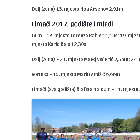
Dalj (zona) 13. mjesto Noa Arsenov 2,91m
Limači 2017. godište i mlađi
60m – 18. mjesto Lorenzo Rahle 11,13s; 19. mjest
mjesto Karlo Bajs 12,30s
Dalj (zona) – 21. mjesto Matej Večerić 2,56m; 24
Vorteks – 15. mjesto Marin Amižić 6,66m
Limači (sva godišta) štafeta 4 x 60m – 11. mjesto A