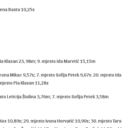
lena Basta 10,25s
Pia Klasan 23, 98m; 9. mjesto Ida Maretić 15,15m
Leona Mikac 9,57s; 7. mjesto Sofija Petek 9,67s: 20. mjesto Ida
 mjesto Pia Klasan 11,28s
to Leticija Štulina 3,76m; 7. mjesto Sofija Petek 3,58m
 Kos 10,89s; 29. mjesto Ivona Horvatić 10,90s; 30. mjesto Tara