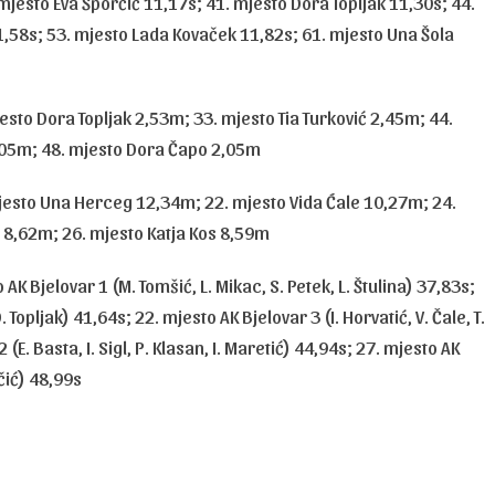
 mjesto Eva Šporčić 11,17s; 41. mjesto Dora Topljak 11,30s; 44.
1,58s; 53. mjesto Lada Kovaček 11,82s; 61. mjesto Una Šola
jesto Dora Topljak 2,53m; 33. mjesto Tia Turković 2,45m; 44.
2,05m; 48. mjesto Dora Čapo 2,05m
jesto Una Herceg 12,34m; 22. mjesto Vida Ćale 10,27m; 24.
 8,62m; 26. mjesto Katja Kos 8,59m
AK Bjelovar 1 (M. Tomšić, L. Mikac, S. Petek, L. Štulina) 37,83s;
. Topljak) 41,64s; 22. mjesto AK Bjelovar 3 (I. Horvatić, V. Čale, T.
 (E. Basta, I. Sigl, P. Klasan, I. Maretić) 44,94s; 27. mjesto AK
čić) 48,99s