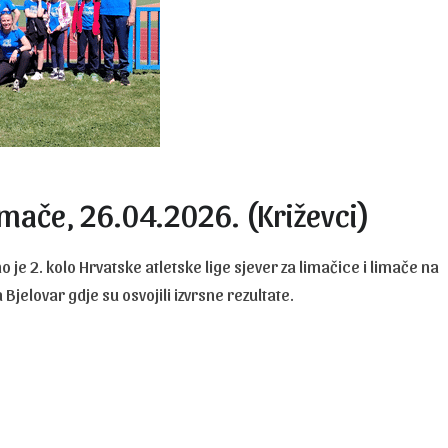
limače, 26.04.2026. (Križevci)
 je 2. kolo Hrvatske atletske lige sjever za limačice i limače na
 Bjelovar gdje su osvojili izvrsne rezultate.