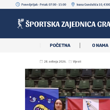
Ponedjeljak - Petak: 07:00 - 15:00
Ivana Gundulića 10, 430
ŠPORTSKA ZAJEDNICA GR
POČETNA
O NAMA
28. svibnja 2026.
Vijesti