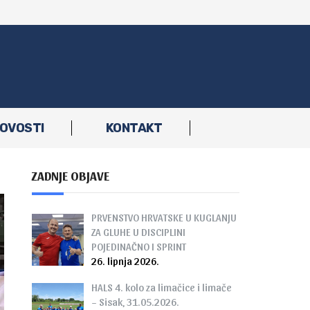
OVOSTI
KONTAKT
ZADNJE OBJAVE
PRVENSTVO HRVATSKE U KUGLANJU
ZA GLUHE U DISCIPLINI
POJEDINAČNO I SPRINT
26. lipnja 2026.
HALS 4. kolo za limačice i limače
– Sisak, 31.05.2026.