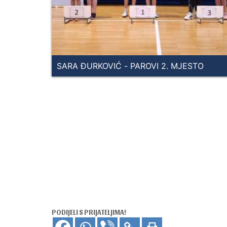
SARA ĐURKOVIĆ - PAROVI 2. MJESTO
PODIJELI S PRIJATELJIMA!