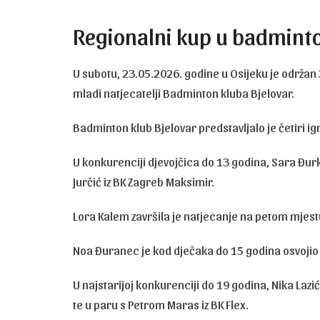
Regionalni kup u badminto
U subotu, 23.05.2026. godine u Osijeku je održan
mladi natjecatelji Badminton kluba Bjelovar.
Badminton klub Bjelovar predstavljalo je četiri igr
U konkurenciji djevojčica do 13 godina, Sara Đurk
Jurčić iz BK Zagreb Maksimir.
Lora Kalem završila je natjecanje na petom mjest
Noa Đuranec je kod dječaka do 15 godina osvojio 
U najstarijoj konkurenciji do 19 godina, Nika Lazić
te u paru s Petrom Maras iz BK Flex.