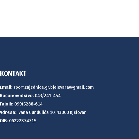
KONTAKT
Email:
sport.zajednica.gr.bjelovara@gmail.com
Računovodstvo:
043/241-454
Tajnik:
099/5288-614
Adresa:
Ivana Gundulića 10, 43000 Bjelovar
OIB:
06222374715