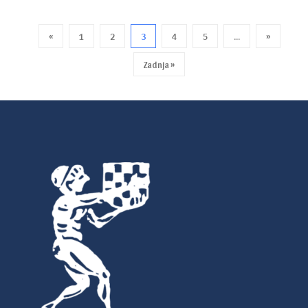
«
1
2
3
4
5
...
»
Zadnja »