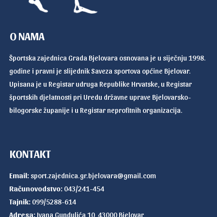
O NAMA
Športska zajednica Grada Bjelovara osnovana je u siječnju 1998.
godine i pravni je slijednik Saveza sportova općine Bjelovar.
Upisana je u Registar udruga Republike Hrvatske, u Registar
športskih djelatnosti pri Uredu državne uprave Bjelovarsko-
bilogorske županije i u Registar neprofitnih organizacija.
KONTAKT
Email:
sport.zajednica.gr.bjelovara@gmail.com
Računovodstvo:
043/241-454
Tajnik:
099/5288-614
Adresa:
Ivana Gundulića 10, 43000 Bjelovar