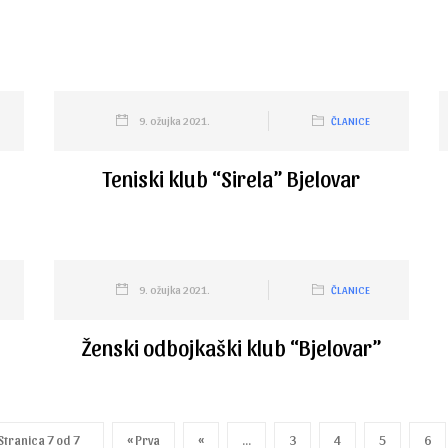
9. ožujka 2021.
ČLANICE
Teniski klub “Sirela” Bjelovar
9. ožujka 2021.
ČLANICE
Ženski odbojkaški klub “Bjelovar”
Stranica 7 od 7
« Prva
«
...
3
4
5
6