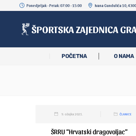
Ponedjeljak - Petak: 07:00 - 15:00
Ivana Gundulića 10, 430
ŠPORTSKA ZAJEDNICA GR
POČETNA
O NAMA
9. ožujka 2021.
ČLANICE
ŠRRU “Hrvatski dragovoljac”