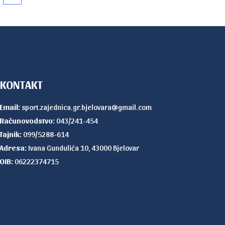
KONTAKT
Email:
sport.zajednica.gr.bjelovara@gmail.com
Računovodstvo:
043/241-454
Tajnik:
099/5288-614
Adresa:
Ivana Gundulića 10, 43000 Bjelovar
OIB:
06222374715