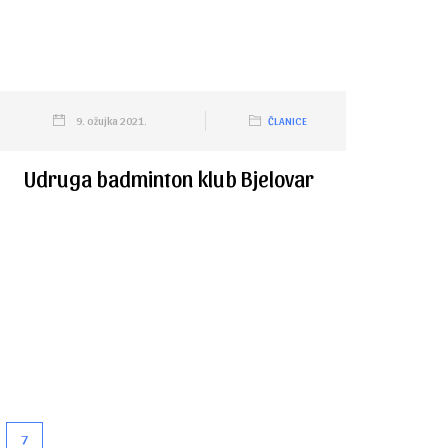
9. ožujka 2021.
ČLANICE
Udruga badminton klub Bjelovar
7