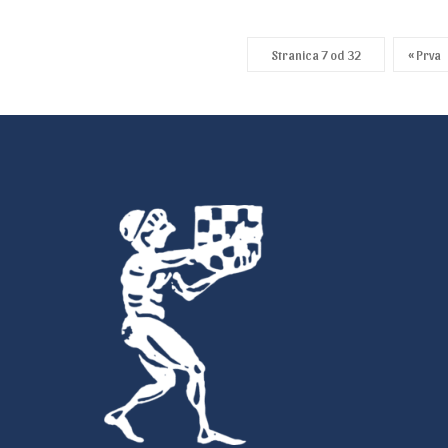
Stranica 7 od 32
« Prva