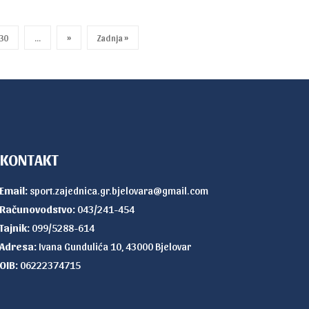
30
...
»
Zadnja »
KONTAKT
Email:
sport.zajednica.gr.bjelovara@gmail.com
Računovodstvo:
043/241-454
Tajnik:
099/5288-614
Adresa:
Ivana Gundulića 10, 43000 Bjelovar
OIB:
06222374715