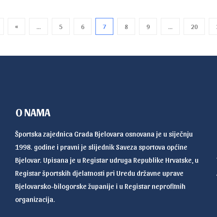
«
...
5
6
7
8
9
...
20
O NAMA
Športska zajednica Grada Bjelovara osnovana je u siječnju
1998. godine i pravni je slijednik Saveza sportova općine
Bjelovar. Upisana je u Registar udruga Republike Hrvatske, u
Registar športskih djelatnosti pri Uredu državne uprave
Bjelovarsko-bilogorske županije i u Registar neprofitnih
organizacija.