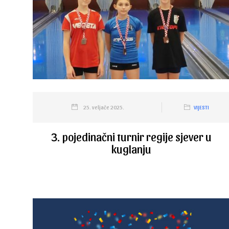
25. veljače 2025.
VIJESTI
3. pojedinačni turnir regije sjever u
kuglanju