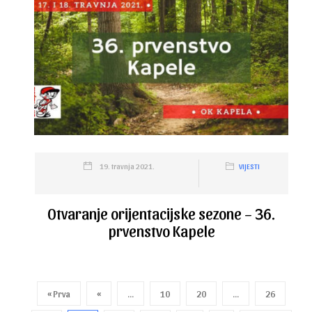
19. travnja 2021.
VIJESTI
Otvaranje orijentacijske sezone – 36.
prvenstvo Kapele
« Prva
«
...
10
20
...
26