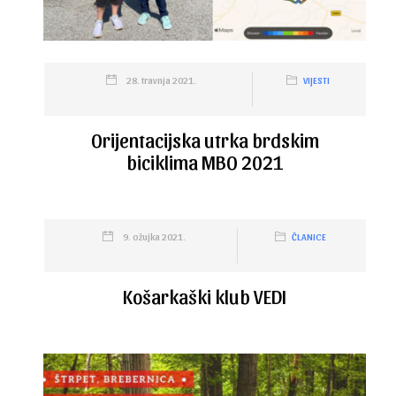
28. travnja 2021.
VIJESTI
Orijentacijska utrka brdskim
biciklima MBO 2021
9. ožujka 2021.
ČLANICE
Košarkaški klub VEDI