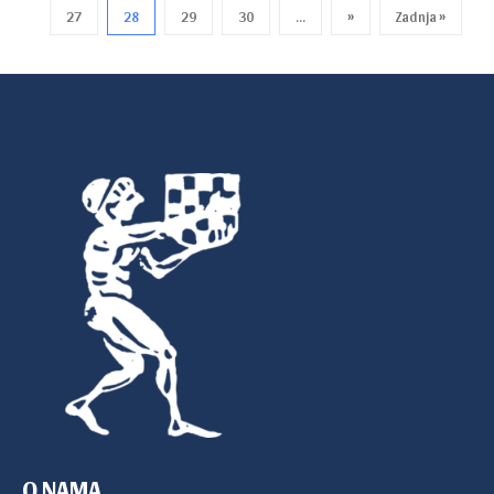
27
28
29
30
...
»
Zadnja »
O NAMA