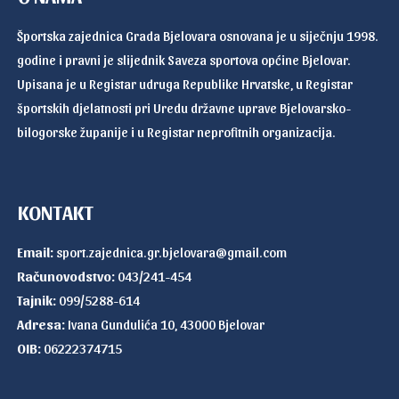
Športska zajednica Grada Bjelovara osnovana je u siječnju 1998.
godine i pravni je slijednik Saveza sportova općine Bjelovar.
Upisana je u Registar udruga Republike Hrvatske, u Registar
športskih djelatnosti pri Uredu državne uprave Bjelovarsko-
bilogorske županije i u Registar neprofitnih organizacija.
KONTAKT
Email:
sport.zajednica.gr.bjelovara@gmail.com
Računovodstvo:
043/241-454
Tajnik:
099/5288-614
Adresa:
Ivana Gundulića 10, 43000 Bjelovar
OIB:
06222374715