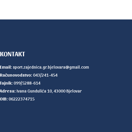
KONTAKT
Email:
sport.zajednica.gr.bjelovara@gmail.com
Računovodstvo:
043/241-454
Tajnik:
099/5288-614
Adresa:
Ivana Gundulića 10, 43000 Bjelovar
OIB:
06222374715