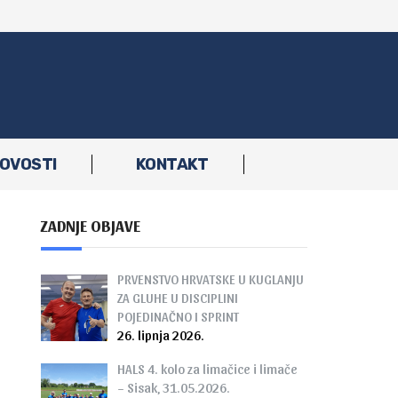
OVOSTI
KONTAKT
ZADNJE OBJAVE
PRVENSTVO HRVATSKE U KUGLANJU
ZA GLUHE U DISCIPLINI
POJEDINAČNO I SPRINT
26. lipnja 2026.
HALS 4. kolo za limačice i limače
– Sisak, 31.05.2026.