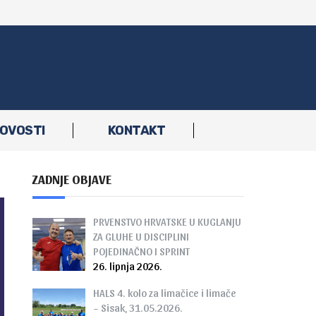
OVOSTI
KONTAKT
ZADNJE OBJAVE
PRVENSTVO HRVATSKE U KUGLANJU
ZA GLUHE U DISCIPLINI
POJEDINAČNO I SPRINT
26. lipnja 2026.
HALS 4. kolo za limačice i limače
– Sisak, 31.05.2026.