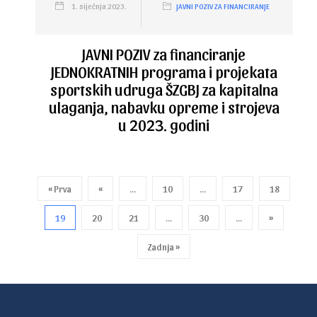
1. siječnja 2023.
JAVNI POZIV ZA FINANCIRANJE
JAVNI POZIV za financiranje
JEDNOKRATNIH programa i projekata
sportskih udruga ŠZGBJ za kapitalna
ulaganja, nabavku opreme i strojeva
u 2023. godini
« Prva
«
...
10
...
17
18
19
20
21
...
30
...
»
Zadnja »