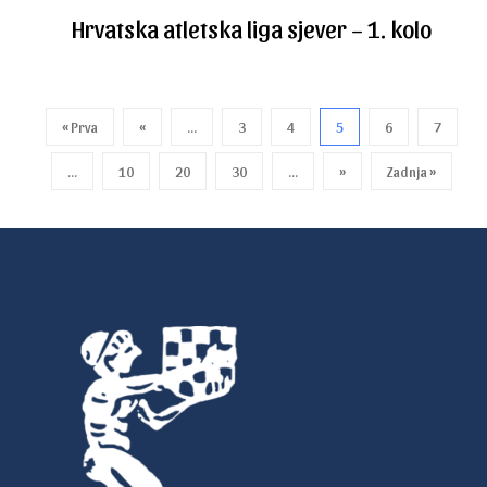
Hrvatska atletska liga sjever – 1. kolo
« Prva
«
...
3
4
5
6
7
...
10
20
30
...
»
Zadnja »