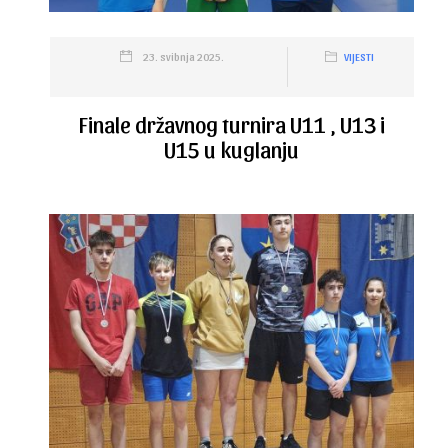
23. svibnja 2025.
VIJESTI
Finale državnog turnira U11 , U13 i
U15 u kuglanju